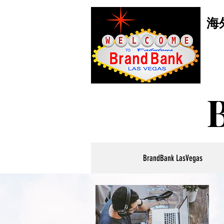
海
BrandBank LasVegas