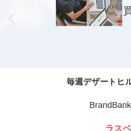
毎週デザートヒ
BrandB
ラス