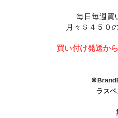
毎日毎週買
月々＄４５０
買い付け発送か
※Bran
ラスベ