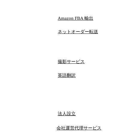
​Amazon FBA 輸出
ネットオーダー​転送
撮影サービス
​英語翻訳
法人設立
会社運営代理サービス