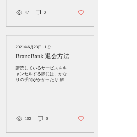
思ってくれたのに…」 そん
な時には似たようなモデル
47
0
や価格帯から探して提案さ
せて頂きます。...
2021年6月23日
∙
1
分
BrandBank 退会方法
講読しているサービスをキ
ャンセルする際には、かな
りの手間がかかったり 解
約・退会方法をわざと複雑
にし、サービスをキャンセ
ルしづらしくするなどする
悪徳なサービス提供会社が
あるのは事実です。 です
が、Brandbank は会員様を
103
0
第一に考え、...