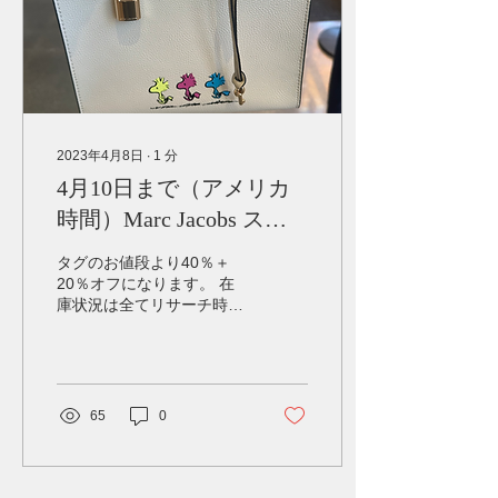
2023年4月8日
∙
1
分
4月10日まで（アメリカ
時間）Marc Jacobs スヌ
ーピーコラボ スペシャル
タグのお値段より40％＋
プライス
20％オフになります。 在
庫状況は全てリサーチ時点
のものとなり変動する場合
がございます。また、セー
ル内容も通知なしに変更に
なる場合もございます。予
めご了承ください。
65
0