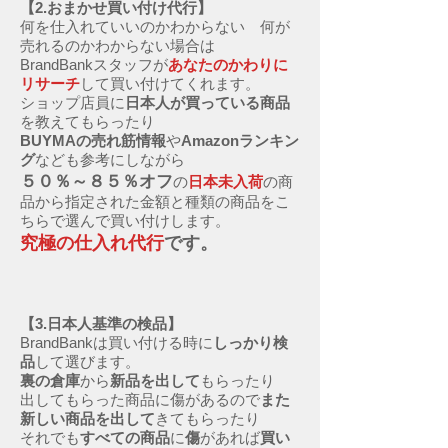
【2.おまかせ買い付け代行】
何を仕入れていいのかわからない 何が
売れるのかわからない場合は
BrandBankスタッフが
あなたのかわりに
リサーチ
して買い付けてくれます。
ショップ店員に
日本人が買っている商品
を教えてもらったり
BUYMAの売れ筋情報
や
Amazonランキン
グ
なども参考にしながら
５０％～８５％オフ
の
日本未入荷
の商
品から指定された金額と種類の商品をこ
ちらで選んで買い付けします。
究極の仕入れ代行
です。
【3.日本人基準の検品】
BrandBankは買い付ける時に
しっかり検
品
して選びます。
裏の倉庫
から
新品を出して
もらったり
出してもらった商品に傷があるので
また
新しい商品を出して
きてもらったり
それでも
すべての商品
に
傷
があれば
買い