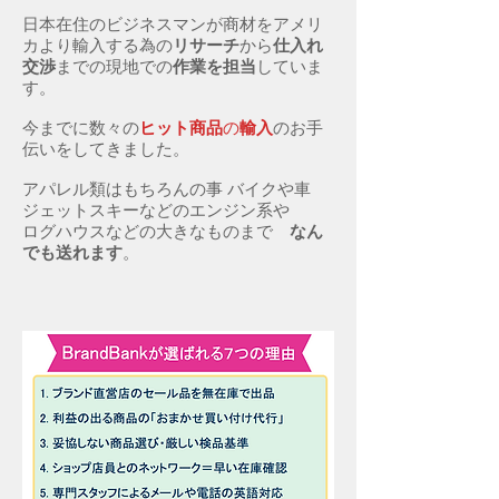
日本在住のビジネスマンが商材をアメリ
カより輸入する為の
リサーチ
から
仕入れ
交渉
までの現地での
作業を担当
していま
す。
今までに数々の
ヒット商品
の
輸入
のお手
伝いをしてきました。
アパレル類はもちろんの事 バイクや車
ジェットスキーなどのエンジン系や
ログハウスなどの大きなものまで
なん
でも送れます
。