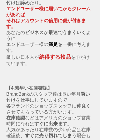
付けは諦め
たり。
エンドユーザー様に届いてからクレーム
があれば
それはアカウントの信用に傷が付きま
す。
あなたの
ビジネス
が
最速でうまくいく
よ
うに
エンドユーザー様の
満足
を一番に考えま
す。
納得する検品
厳しい日本人が
を心がけ
ています。
【4.素早い在庫確認】
BrandBankのスタッフ達は長い年月
買い
付け
を仕事にしていますので
各ブランドのショップスタッフに
仲良く
させてもらっている方がいます。
在庫確認
などはアメリカのショップ営業
時間になれば
すぐに出来ます
。
人気があったり在庫数の少い商品は在庫
確認後、
すぐに売り切れてしまう
場合も