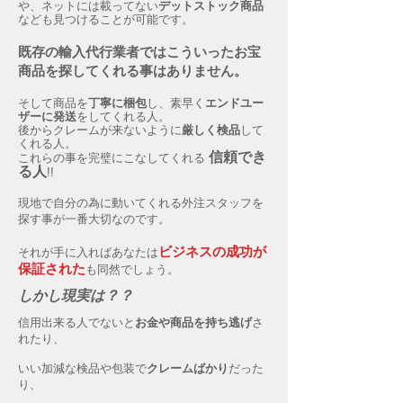
や、ネットには載ってない
デットストック商品
なども見つけることが可能です。
既存の輸入代行業者ではこういったお宝
商品を探してくれる事はありません。
そして商品を
丁寧に梱包
し、素早く
エンドユー
ザーに発送
をしてくれる人。
後からクレームが来ないように
厳しく検品
して
くれる人。
信頼でき
これらの事を完璧にこなしてくれる
る人
!!
現地で自分の為に動いてくれる外注スタッフを
探す事が一番大切なのです。
ビジネスの成功
が
それが手に入ればあなたは
保証された
も同然でしょう。
しかし現実は？？
信用出来る人でないと
お金や商品を持ち逃げ
さ
れたり、
いい加減な検品や包装で
クレームばかり
だった
り、