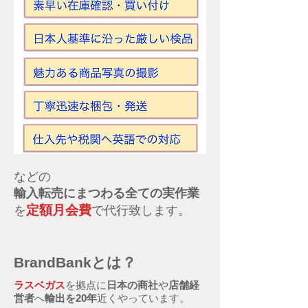
などの
輸入転売にまつわる全ての実作業
定額月会費
を
で代行致します。
BrandBankとは？
ラスベガス
を拠点に
日本の商社
や
店舗経
営者
へ
輸出を20年
近くやっています。