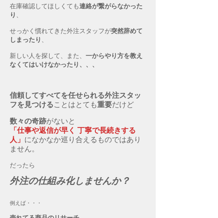
在庫確認してほしくても
連絡が繋がらなかった
り
、
せっかく慣れてきた外注スタッフが
突然辞めて
しまったり
、
新しい人を探して、また、
一からやり方を教え
なくてはいけなかったり、、、
信頼してすべてを任せられる外注スタッ
フを見つける
ことはとても
重要
だけど
数々の奇跡
がないと
「仕事や返信が早く 丁寧で長続きする
人」
になかなか巡り合えるものではあり
ません。
​だったら
外注の仕組み化しませんか？
例えば・・・
売れてる商品のリサーチ