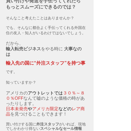
買い付けや発送を手伝ってくれたら
もっとスムーズにできるのでは？
そんなこと考えたことはありませんか？
でも、そんなに都合よく手伝ってくれる外国在
住の友人・知人がいるわけではないでしょう。
だから、
輸入転売ビジネス
をやる時に
大事なの
は
輸入先の国に“外注スタッフ”を持つ事
です。
知っていますか？
アメリカの
アウトレットでは
３０％～８
０％OFF
なんて嘘のような価格の時があ
ったりします。
日本未発売
や
アメリカ限定
などの
レア商
品
を見つけることもできます！
買い付けする国に
外注スタッフ
がいれば、現地
でしかわかり得ない
スペシャルなセール情報