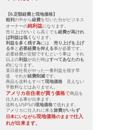
【6.定額経費と現地価格】
粗利
の中から
経費
を引いた分がビジネス
純利益
オーナーの
になります。
売り上げがいくら高くでも
経費が高けれ
ば利益は低く
なります。
利益を多く残す為
には
売り上げを上げ
る
事と
必要経費を抑える
事が必要です。
必要経費が定額ですむという事は それ
以上の
利益
が出た時は
すべてあなたのも
の
になります。
某日産社長がやった一番利益を残す早
道 それが
経費削減
です。
商品も送料もすべて
現地価格
見えない
手数料などはありません。
アメリカ在住者が買う価格
で
商品を
仕入れる事が出来ます。
送料もUSPSの
現地価格
で送れます。
アメリカに仕入れに来る
旅費がいらず
現地価格
仕入
日本にいながら
のままで
れが出来ます
。