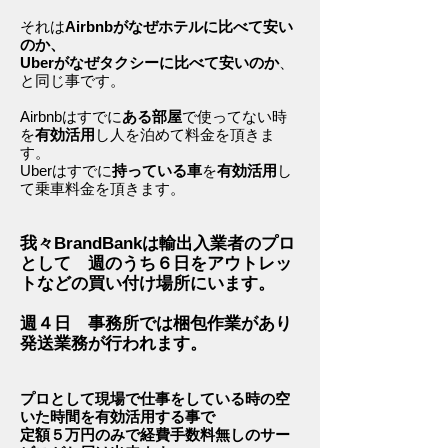
それは
Airbnbがなぜホテルに比べて安い
のか、
Uberがなぜタクシーに比べて安いのか
、
と同じ事です。
Airbnbはすでに
ある部屋
で使ってない時
を
有効活用
し人を泊めて料金を頂きま
す。
Uberはすでに
持っている車
を
有効活用
し
て乗車料金を頂きます。
我々BrandBankは輸出入業者のプロ
として 週のうち６日をアウトレッ
トなどの買い付け場所にいます。
週４日 事務所では梱包作業があり
発送業務が行われます。
プロとして現場で仕事をしている時の空
いた時間を有効活用する事で
定額５万円のみで経費手数料無しのサー