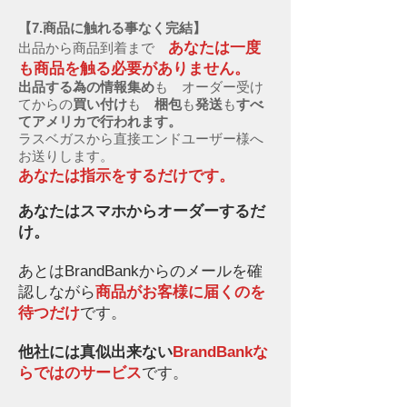
【7.商品に触れる事なく完結】
あなたは一度
出品から商品到着まで
も商品を触る必要がありません。
出品する為の情報集め
も オーダー受け
てからの
買い付け
も
梱包
も
発送
も
すべ
てアメリカで行われます。
ラスベガスから直接エンドユーザー様へ
お送りします。
あなたは指示をするだけです。
あなたはスマホからオーダーするだ
け。
あとはBrandBankからのメールを確
認しながら
商品がお客様に届くのを
待つだけ
です。
他社には真似出来ない
BrandBankな
らではのサービス
です。