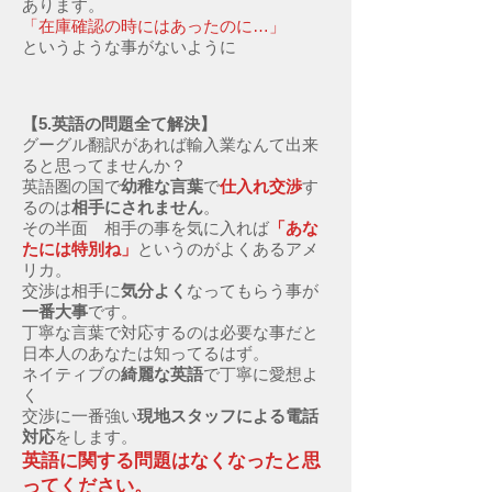
あります。
「在庫確認の時にはあったのに…」
というような事がないように
​【5.英語の問題全て解決】
グーグル翻訳があれば輸入業なんて出来
ると思ってませんか？
英語圏の国で
幼稚な言葉
で
仕入れ交渉
す
るのは
相手にされません
。
その半面 相手の事を気に入れば
「あな
たには特別ね」
というのがよくあるアメ
リカ。
交渉は相手に
気分よく
なってもらう事が
一番大事
です。
丁寧な言葉で対応するのは必要な事だと
日本人のあなたは知ってるはず。
ネイティブの
綺麗な英語
で丁寧に愛想よ
く
交渉に一番強い
現地スタッフによる電話
対応
をします。
英語に関する問題はなくなったと思
ってください。