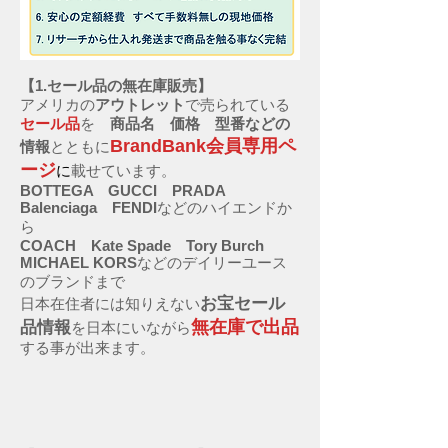
【1.セール品の無在庫販売】
アメリカの
アウトレット
で売られている
セール品
を
商品名 価格 型番などの
BrandBank会員専用ペ
情報
とともに
ージ
に
載せています。
BOTTEGA GUCCI PRADA
Balenciaga FENDI
などのハイエンドか
ら
COACH Kate Spade Tory Burch
MICHAEL KORS
などのデイリーユース
のブランドまで
お宝セール
日本在住者には知りえない
無在庫で出品
品情報
を日本にいながら
する事が出来ます。