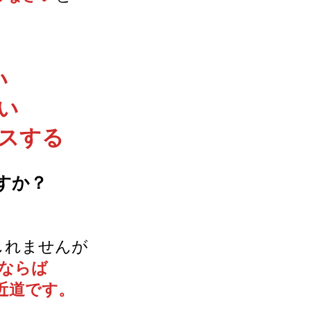
い
い
スする
すか？
もしれませんが
ならば
の近道です。