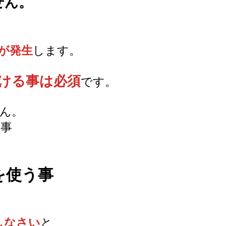
せん。
が発生
します。
ける事は必須
です。
ん。
事
を使う事
しなさい
と