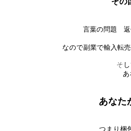
その
言葉の問題 返
なので副業で輸入転
そ
し
あ
あなた
つまり梱