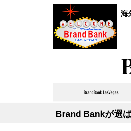
海
BrandBank LasVegas
Brand Bankが