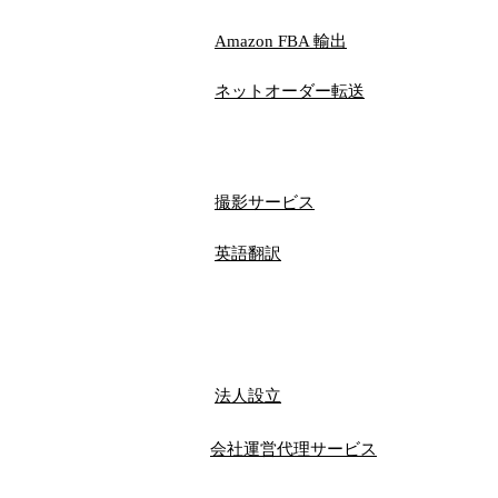
​Amazon FBA 輸出
ネットオーダー​転送
撮影サービス
​英語翻訳
法人設立
会社運営代理サービス