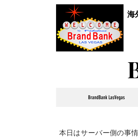
海
BrandBank LasVegas
本日はサーバー側の事