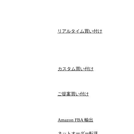
リアルタイム買い付け
​カスタム買い付け
ご提案買い付け
​Amazon FBA 輸出
ネットオーダー​転送