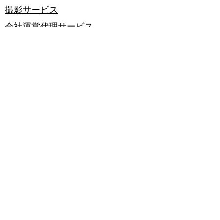
撮影サービス
会社運営代理サービス
​英語翻訳
法人設立
Brand Bankカタログ
初めての方へ
​ブログ
F&Q
会員登録について
注文に関して
返品・交換について
関税について
転送について
荷受け・検品について