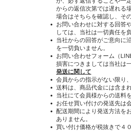
が、必ず返信することや一
からの返信次第では遅れる
場合はそちらを確認し、そ
お問い合わせに対する回答
しては、当社は一切責任を
当社からの回答がご意向に
を一切負いません。
お問い合わせフォーム（LI
損害につきましては当社は
発送に関して
会員からの指示がない限り、発送はUS
送料は、商品代金には含ま
当社にて会員様からの送料
お任せ買い付けの発送先は
配送期間により発送方法を
ありません。
買い付け価格が税抜きで４００ド