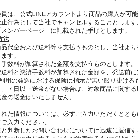
員は、公式LINEアカウントより商品の購入が可能
禁止行為として当社でキャンセルすることとします
「メンバーページ」に記載された手順とします。
方法
商品代金および送料等を支払うものとし、
当社より
します。
と手数料が加算された金額を支払うものとします。
費送料と決済手数料が加算された金額を、発送前に
xpressをご利用の発送における保険は指示が無い限り掛
て、７日以上送金がない場合は、対象商品に関す
代金の返金はいたしません。
された情報については、必ずご入力いただくととも
にご入力ください。
だと判断したお問い合わせについては迅速に返信す