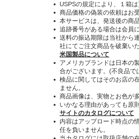
USPSの規定により、１箱
​商品価格の偽装の依頼はお
本サービスは、発送後の商
追跡番号がある場合は会員
送料の振込期限は当社から
社にてご注文商品を破棄い
米国製品について
アメリカブランドは日本の
合がございます。(不良品で
​検品に関してはそのお店の
ません。
商品画像は、実物とお色が
いかなる理由があっても原
サイトのカタログについて
内容はアップロード時点の
任を負いません。
当カタログには取扱店舗の