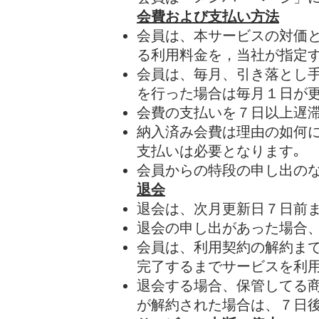
会費および支払い方法
会員は、本サービスの対価
る利用料金を，当社が指定
会員は、毎月、引き落とし
を行った場合は毎月１日が
会費の支払いを７日以上遅
​納入済み会費は理由の如何
支払いは必要となります｡
会員からの特段の申し出の
退会
​退会は、次月更新日７日前
退会の申し出があった場合
会員は、利用契約の解約
ま
完了するまでサービスを利
退会する場合、​​保管して
が解約された場合は、７日