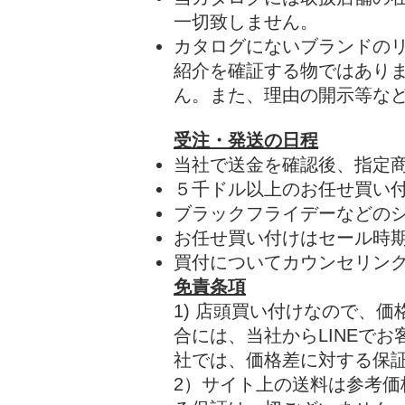
一切致しません。
​カタログにないブランドの
紹介を確証する物ではあり
ん。また、理由の開示等な
受注・発送の日程
当社で送金を確認後、指定
５千ドル以上のお任せ買い
​ブラックフライデーなどの
お任せ買い付けはセール時
買付についてカウンセリング
免責条項
1) 店頭買い付けなので、
合には、当社からLINEで
社では、価格差に対する保
2）サイト上の送料は参考価