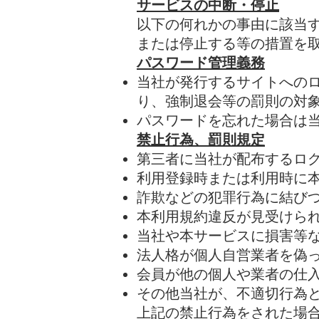
サービスの中断・停止
以下の何れかの事由に該当
または停止する等の措置を
パスワード管理義務
当社が発行するサイトへの
り、強制退会等の罰則の対
パスワードを忘れた場合は
禁止行為、罰則規定
第三者に当社が配布するロ
利用登録時または利用時に
詐欺などの犯罪行為に結び
本利用規約違反が見受けら
当社や本サービスに損害等
​法人格が個人自営業者を偽
会員が他の個人や業者の仕
その他当社が、不適切行為
上記の禁止行為をされた場