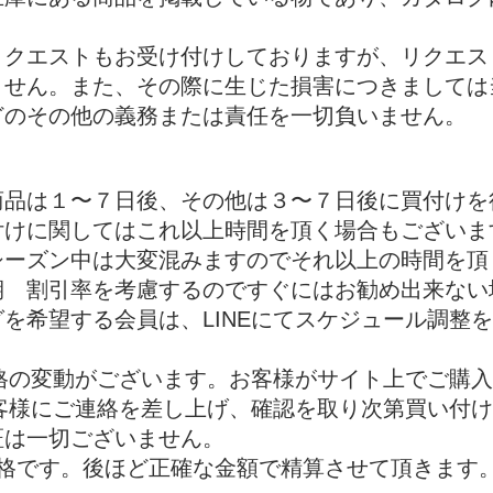
リクエストもお受け付けしておりますが、リクエ
ません。また、その際に生じた損害につきましては
どのその他の義務または責任を一切負いません。
商品は１〜７日後、その他は３〜７日後に買付けを
付けに関してはこれ以上時間を頂く場合もございま
シーズン中は大変混みますのでそれ以上の時間を
期 割引率を考慮するのですぐにはお勧め出来ない
を希望する会員は、LINEにてスケジュール調整
価格の変動がございます。お客様がサイト上でご購
お客様にご連絡を差し上げ、確認を取り次第買い付
証は一切ございません。
格です。後ほど正確な金額で精算させて頂きます。