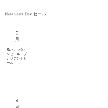
月
New years Day セール
２
月
💑バレンタイ
ンセール、プ
レジデントセ
ール
３
月
４
月