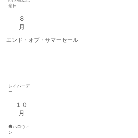
🇺🇸独立記
念日
８
月
エンド・オブ・サマーセール
９
月
レイバーデ
ー
１０
月
​🎃ハロウィ
ン