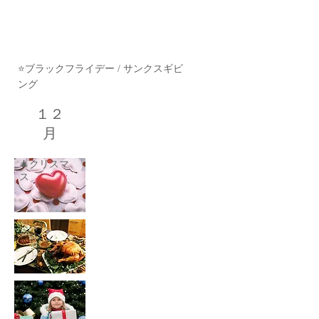
１１
月
⭐️ブラックフライデー / サンクスギビ
ング
１２
月
🎄クリスマ
ス