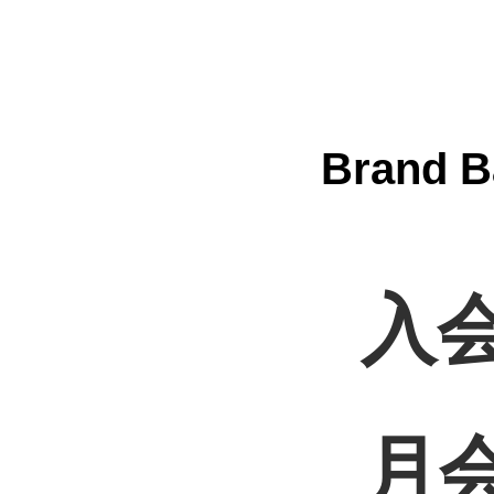
Bran
入会
月会費