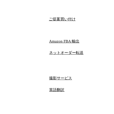
ご提案買い付け
​Amazon FBA 輸出
ネットオーダー​転送
撮影サービス
​英語翻訳