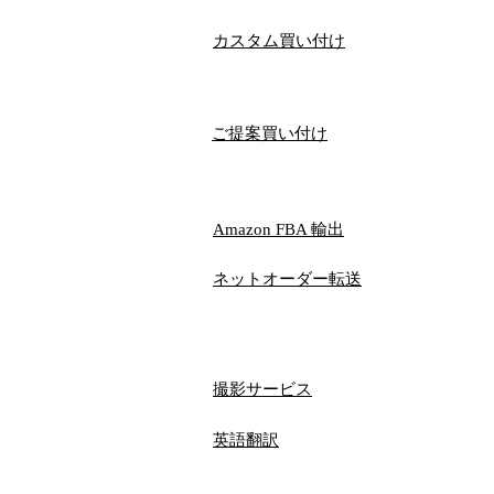
​カスタム買い付け
ご提案買い付け
​Amazon FBA 輸出
ネットオーダー​転送
撮影サービス
​英語翻訳