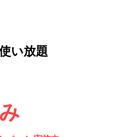
が使い放題
のみ