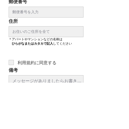
郵便番号
​必須
住所
＊​アパートやマンションなどの名称は
ひらがなまたはカタカで記入
してください
​必須
利用規約に同意する
備考
＊
ご紹介の場合はコミュニティ/サロン​
名を明記
して下さい
ご記載のない場合は一般のご入会と
なります
​必須
＊
数字は半角数字で記入して下さい