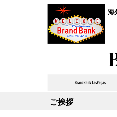
海
BrandBank LasVegas
ご挨拶