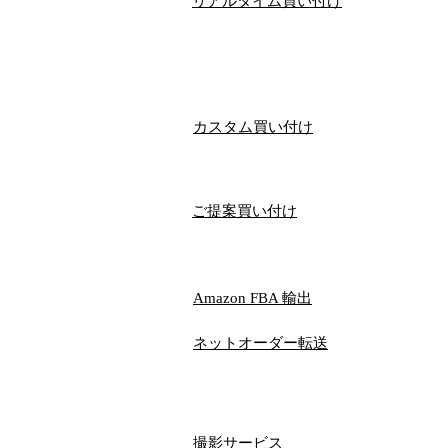
リアルタイム買い付け
​カスタム買い付け
ご提案買い付け
​Amazon FBA 輸出
ネットオーダー​転送
撮影サービス